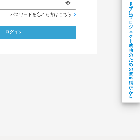
ま
ず
は
パスワードを忘れた方はこちら
プ
ロ
ジ
ェ
ログイン
ク
ト
成
功
の
た
め
の
資
料
／
請
求
か
ら