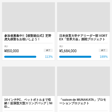
参加者募集中!!【棋聖就位式】芝野
日本体育大学チアリーダー部 VORT
虎丸棋聖をお祝いしよう！
EX「世界大会」挑戦プロジェクト
累計
累計
¥850,000
¥5,684,000
終了
終了
113
%
189
%
14インチPC、ペットボトルまで収
「saison de MUNAKATA」プロモ
納！拡張型大型スリングバッグ｜NI
ーションプロジェクト
ID...