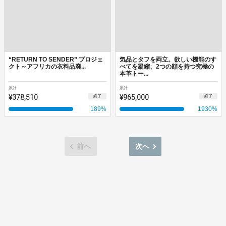
“RETURN TO SENDER” プロジェ
気品とタフを両立。欲しい機能のす
クト​～アフリカの衣料品廃...
べてを凝縮、2つの顔を持つ究極の
本革トー...
累計
累計
¥378,510
¥965,000
終了
終了
189
%
1930
%
前へ
次へ