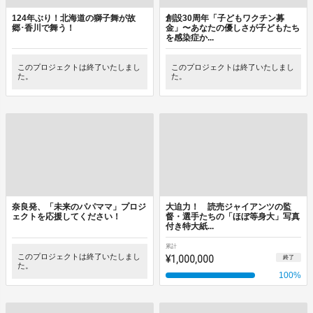
124年ぶり！北海道の獅子舞が故
創設30周年「子どもワクチン募
郷･香川で舞う！
金」〜あなたの優しさが子どもたち
を感染症か...
このプロジェクトは終了いたしまし
このプロジェクトは終了いたしまし
た。
た。
奈良発、「未来のパパママ」プロジ
大迫力！ 読売ジャイアンツの監
ェクトを応援してください！
督・選手たちの「ほぼ等身大」写真
付き特大紙...
累計
このプロジェクトは終了いたしまし
¥1,000,000
終了
た。
100
%