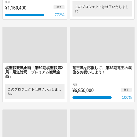
累計
¥1,159,400
このプロジェクトは終了いたしまし
終了
た。
772
%
棋聖戦観戦企画「第50期棋聖戦第2
竜王戦を応援して、第38期竜王の就
局・尾道対局 プレミアム観戦企
位をお祝いしよう！
画」
累計
このプロジェクトは終了いたしまし
¥6,850,000
終了
た。
100
%