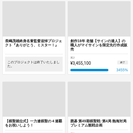
長嶋茂雄終身名誉監督追悼プロジェ
創作18年 老舗【サインの達人】の
クト『ありがとう、ミスター！』
職人がマイサインを限定先行作成販
売
累計
このプロジェクトは終了いたしまし
¥3,455,100
終了
た。
3455
%
【棋聖就位式】一力遼棋聖の４連覇
囲碁 第49期棋聖戦･第4局 熱海対局
をお祝いしよう！
プレミアム観戦企画