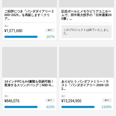
ご好評につき「パンダダイアリー 2
記念ボールとメモラビリアユニホー
000ｰ2025」を再販します！クリ
ムで、田中将大投手の「日米通算20
ア...
0勝」...
累計
¥1,571,680
このプロジェクトは終了いたしまし
終了
た。
157
%
14インチPCもA4書類も収納可能！
ありがとう パンダファミリー！ラ
変身するスリングバッグ｜NIID H...
スト「パンダダイアリー 2000ｰ20
2...
累計
累計
¥846,076
¥13,294,900
終了
終了
423
%
1329
%