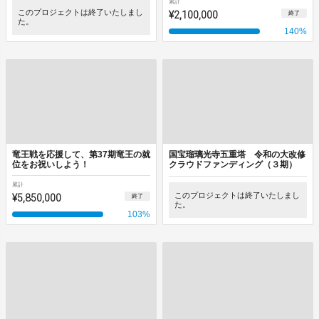
累計
このプロジェクトは終了いたしまし
¥2,100,000
終了
た。
140
%
竜王戦を応援して、第37期竜王の就
国宝瑠璃光寺五重塔 令和の大改修
位をお祝いしよう！
クラウドファンディング（３期）
累計
¥5,850,000
このプロジェクトは終了いたしまし
終了
た。
103
%