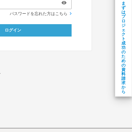
ま
ず
は
パスワードを忘れた方はこちら
プ
ロ
ジ
ェ
ログイン
ク
ト
成
功
の
た
め
の
資
料
／
請
求
か
ら