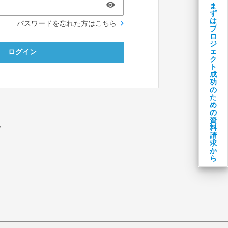
ま
ず
は
パスワードを忘れた方はこちら
プ
ロ
ジ
ェ
ログイン
ク
ト
成
功
の
た
め
の
資
料
／
請
求
か
ら