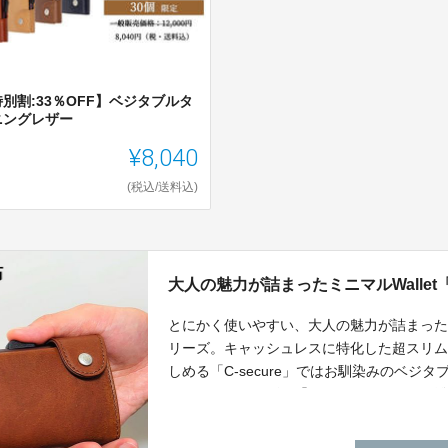
別割:33％OFF】ベジタブルタ
ニングレザー
¥8,040
(税込/送料込)
大人の魅力が詰まったミニマルWallet「
とにかく使いやすい、大人の魅力が詰まったミニマ
リーズ。キャッシュレスに特化した超スリ
しめる「C-secure」ではお馴染みのベ
シックオイルレザー「カモフラスリム」も