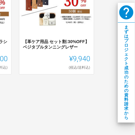
help
ま
ず
は
プ
クラシ
【革ケア用品 セット割:30%OFF】
ロ
ベジタブルタンニングレザー
ジ
ェ
000
¥9,940
ク
ト
成
料込)
(税込/送料込)
功
の
た
め
の
資
料
請
求
か
ら