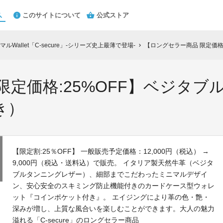
このサイトについて
公式ストア
Wallet「C-secure」-シリーズ史上最薄で登場-
【ロングセラー商品 限定価格:2
chevron_right
限定価格:25%OFF】ベジタ
き）
【限定割:25％OFF】 一般販売予定価格：12,000円（税込） →
9,000円（税込・送料込）で販売。 イタリア製天然牛革（ベジタ
ブルタンニングレザー）、細部までこだわったミニマルデザイ
ン、安心安全のスキミング防止機能付きのカードケース型ウォレ
ット『コインポケット付き』。 エイジングにより革の色・艶・
深みが増し、上質な風合いを楽しむことができます。大人の魅力
溢れる「C-secure」のロングセラー商品