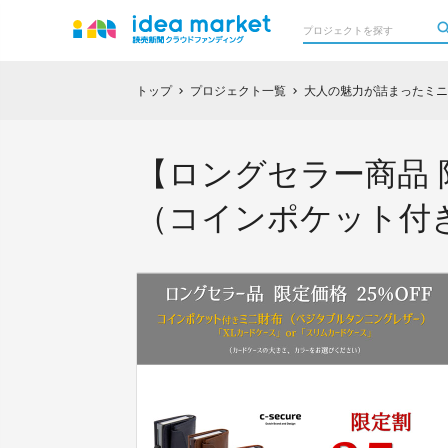
トップ
プロジェクト一覧
大人の魅力が詰まったミニマル
chevron_right
chevron_right
【ロングセラー商品 
（コインポケット付