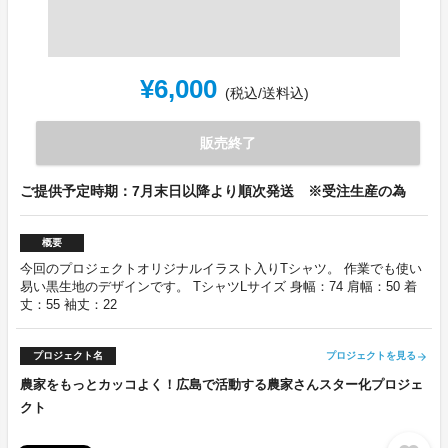
¥6,000
(税込/送料込)
販売終了
ご提供予定時期：7月末日以降より順次発送 ※受注生産の為
概要
今回のプロジェクトオリジナルイラスト入りTシャツ。 作業でも使い
易い黒生地のデザインです。 TシャツLサイズ 身幅：74 肩幅：50 着
丈：55 袖丈：22
プロジェクト名
プロジェクトを見る
arrow_forward
農家をもっとカッコよく！広島で活動する農家さんスター化プロジェ
クト