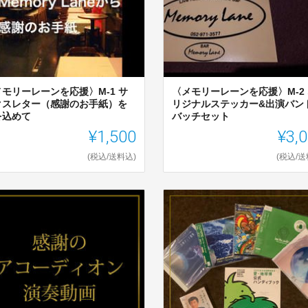
メモリーレーンを応援〉M-1 サ
〈メモリーレーンを応援〉M-2
クスレター（感謝のお手紙）を
リジナルステッカー&出演バン
を込めて
バッチセット
¥1,500
¥3,
(税込/送料込)
(税込/送