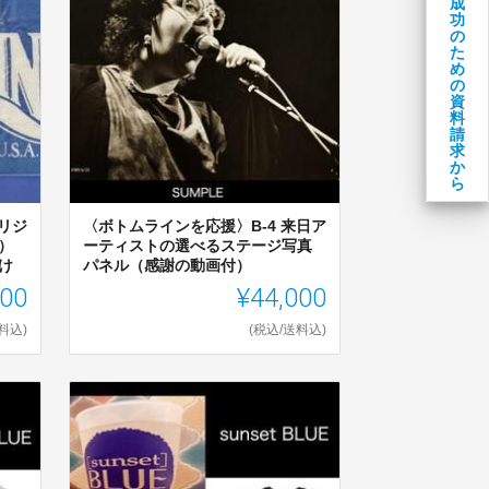
成
功
の
た
め
の
資
料
請
求
か
ら
リジ
〈ボトムラインを応援〉B-4 来日ア
）
ーティストの選べるステージ写真
け
パネル（感謝の動画付）
000
¥44,000
料込)
(税込/送料込)