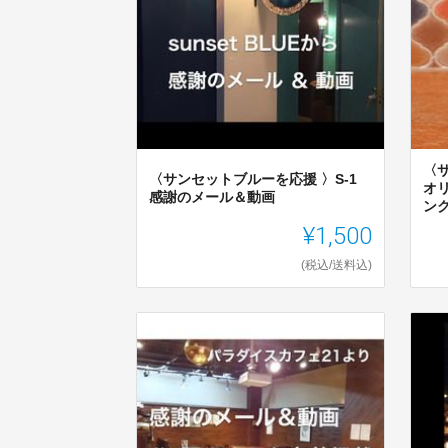
〈サ
〈サンセットブルーを応援 〉S-1
オ
感謝のメール＆動画
ン
¥1,500
(税込/送料込)