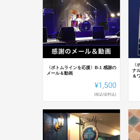
〈
〈ボトムラインを応援〉B-1 感謝の
ナ
メール＆動画
＆
¥1,500
(税込/送料込)