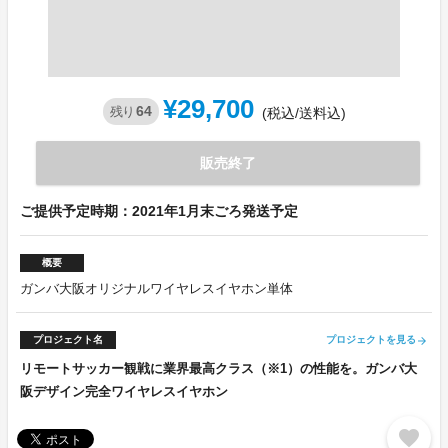
¥29,700
64
残り
(税込/送料込)
販売終了
ご提供予定時期：2021年1月末ごろ発送予定
概要
ガンバ大阪オリジナルワイヤレスイヤホン単体
プロジェクト名
プロジェクトを見る
arrow_forward
リモートサッカー観戦に業界最高クラス（※1）の性能を。ガンバ大
阪デザイン完全ワイヤレスイヤホン
favorite