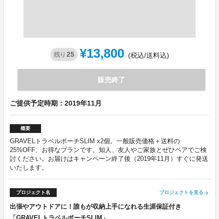
¥13,800
25
残り
(税込/送料込)
販売終了
ご提供予定時期：2019年11月
概要
GRAVELトラベルポーチSLIM x2個。一般販売価格＋送料の
25%OFF、お得なプランです。知人、友人やご家族とぜひペアでご検
討ください。お届けはキャンペーン終了後（2019年11月）すぐに発送
いたします。
プロジェクト名
プロジェクトを見る
arrow_forward
出張やアウトドアに！誰もが収納上手になれる生涯保証付き
「GRAVELトラベルポーチSLIM」