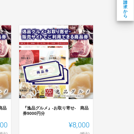
請
求
か
ら
商品
『逸品グルメ』-お取り寄せ- 商品
券9000円分
300
¥8,000
(税込)
(税込)