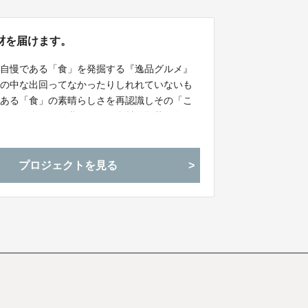
材を届けます。
・自慢である「食」を発掘する『逸品グルメ』
世の中な出回ってなかったりしれれていないも
である「食」の素晴らしさを再認識しその「こ
という使命のもと我々はその食材（野菜・肉・
てもらいたいと思っています
プロジェクトを見る