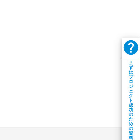
help
ま
ず
は
プ
ロ
ジ
ェ
ク
ト
成
功
の
た
め
の
資
料