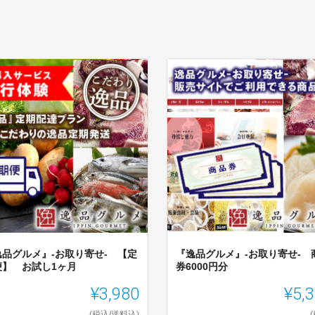
逸品グルメ』-お取り寄せ- 【定
『逸品グルメ』-お取り寄せ- 
便】 お試し1ヶ月
券6000円分
¥3,980
¥5,
(税込/送料込)