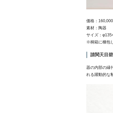
価格：160,0
素材：陶器
サイズ：φ135
※桐箱に梱包
請関天目碧
器の内部の縁
れる躍動的な