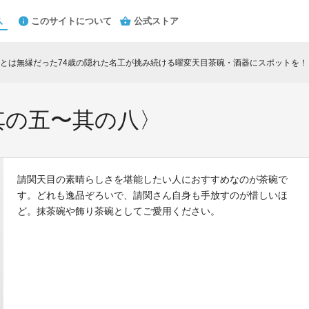
このサイトについて
公式ストア
とは無縁だった74歳の隠れた名工が挑み続ける曜変天目茶碗・酒器にスポットを！
其の五〜其の八〉
請関天目の素晴らしさを堪能したい人におすすめなのが茶碗で
す。どれも逸品ぞろいで、請関さん自身も手放すのが惜しいほ
ど。抹茶碗や飾り茶碗としてご愛用ください。