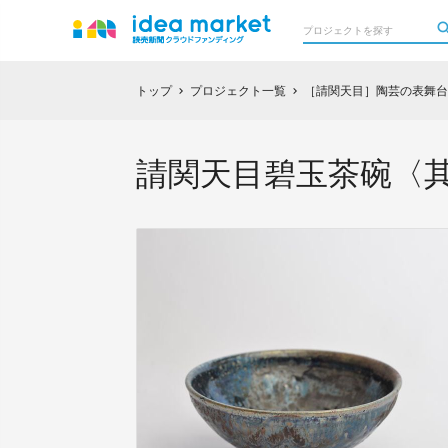
トップ
プロジェクト一覧
［請関天目］陶芸の表舞台
chevron_right
chevron_right
請関天目碧玉茶碗〈