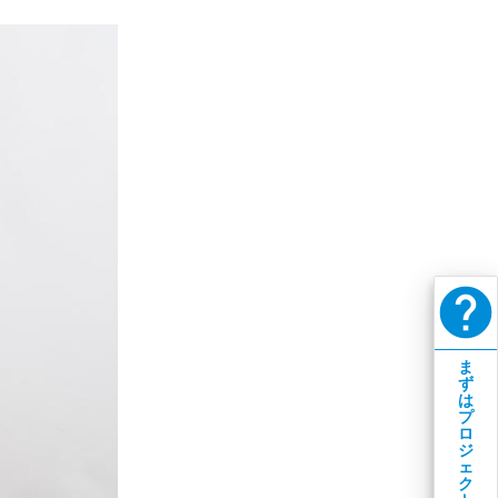
help
ま
ず
は
プ
ロ
ジ
ェ
ク