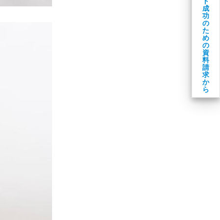
ト
成
功
の
た
め
の
資
料
請
求
か
ら