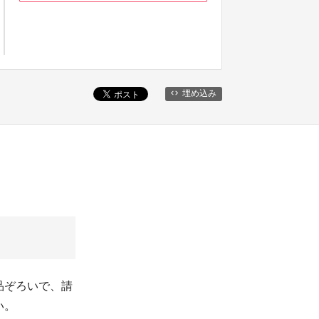
埋め込み
品ぞろいで、請
い。