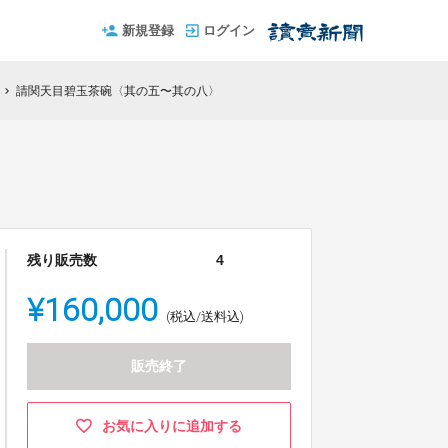
新規登録
ログイン
請関天目碧玉茶碗〈其の五〜其の八〉
chevron_right
残り販売数
4
¥160,000
(税込/送料込)
販売終了
お気に入りに追加する