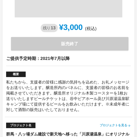
¥3,000
13
残り
(税込)
販売終了
ご提供予定時期：2021年7月以降
概要
私たちから、支援者の皆様に感謝の気持ちを込めた、お礼メッセージ
をお送りいたします。醸造所内のパネルに、支援者の皆様のお名前を
掲載させていただきます。醸造所オリジナル木製コースターを1枚お
送りいたしますビールチケットは、谷中ビアホール及び川原湯温泉駅
キャンプ場にて提供するビールをお飲みいただけます。※未成年者に
対して酒類の販売はいたしておりません。
プロジェクト名
プロジェクトを見る
arrow_forward
群馬・八ッ場ダム建設で新天地へ移った「川原湯温泉」にオリジナル