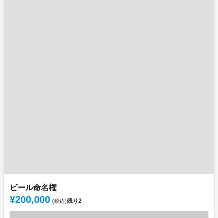
ビール命名権
¥200,000
残り
2
(税込)