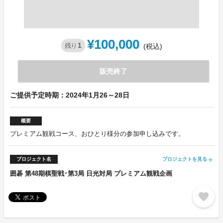
¥100,000
1
残り
(税込)
販売終了
ご提供予定時期：2024年1月26～28日
概要
プレミアム観戦コース、おひとり様分の参加申し込みです。
プロジェクト名
プロジェクトを見る
arrow_forward
囲碁 第48期棋聖戦･第3局 日光対局 プレミアム観戦企画
favorite