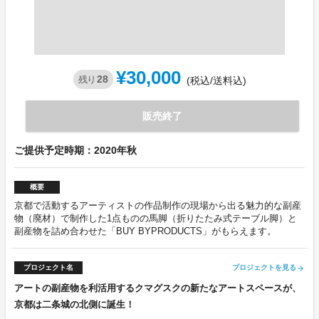
¥30,000
28
残り
(税込/送料込)
販売終了
ご提供予定時期：2020年秋
概要
京都で活動するアーティストの作品制作の現場から出る魅力的な副産
物（廃材）で制作した1点ものの馬脚（折りたたみ式テーブル脚）と
副産物を詰め合わせた「BUY BYPRODUCTS」がもらえます。
プロジェクト名
プロジェクトを見る
arrow_forward
アートの副産物を利活用するクマグスクの新たなアートスペースが、
京都は二条城の北側に誕生！