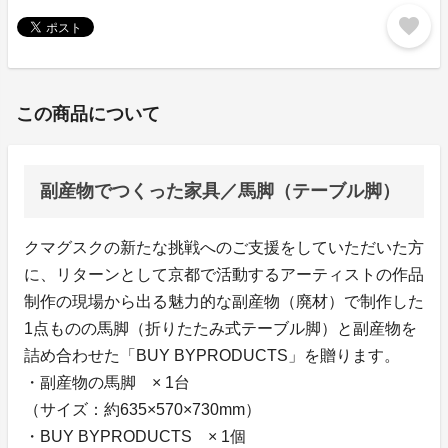
favorite
この商品について
副産物でつくった家具／馬脚（テーブル脚）
クマグスクの新たな挑戦へのご支援をしていただいた方
に、リターンとして京都で活動するアーティストの作品
制作の現場から出る魅力的な副産物（廃材）で制作した
1点ものの馬脚（折りたたみ式テーブル脚）と副産物を
詰め合わせた「BUY BYPRODUCTS」を贈ります。
・副産物の馬脚 × 1台
（サイズ：約635×570×730mm）
・BUY BYPRODUCTS × 1個