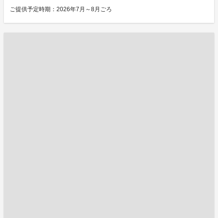
ご提供予定時期：2026年7月～8月ごろ