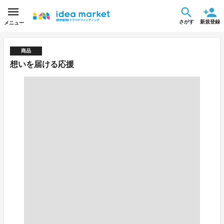
さがす
新規登録
メニュー
商品
想いを届ける応援