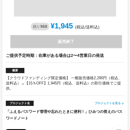
¥1,945
968
残り
(税込/送料込)
販売終了
ご提供予定時期：在庫がある場合は2〜4営業日の発送
概要
【クラウドファンディング限定価格】 一般販売価格2,290円（税込、
送料込）→【15％OFF】1,945円（税込、送料込）の割引価格でご提
供。
プロジェクト名
プロジェクトを見る
arrow_forward
「ふえるパスワード管理や忘れたときに便利 ! 」ひみつの答えのパス
ワードノート