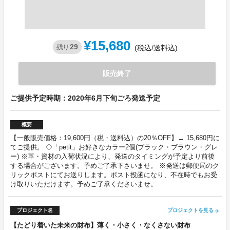
¥15,680
29
残り
(税込/送料込)
販売終了
ご提供予定時期：2020年6月下旬ごろ発送予定
概要
【一般販売価格：19,600円（税・送料込）の20％OFF】→ 15,680円に
てご提供。 ◇「petit」お好きなカラー2個(ブラック・ブラウン・グレ
ー) ※革・資材の入荷状況により、発送のタイミングが予定より前後
する場合がございます。予めご了承下さいませ。 ※発送は郵便局のク
リックポストにてお送りします。ポスト投函になり、不在時でもお受
け取りいただけます。予めご了承くださいませ。
プロジェクト名
プロジェクトを見る
arrow_forward
【たどり着いた未来の財布】薄く・小さく・なくさない財布