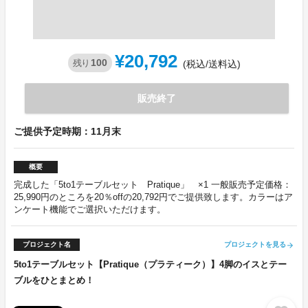
¥20,792
100
残り
(税込/送料込)
販売終了
ご提供予定時期：11月末
概要
完成した「5to1テーブルセット Pratique」 ×1 一般販売予定価格：
25,990円のところを20％offの20,792円でご提供致します。カラーはア
ンケート機能でご選択いただけます。
プロジェクト名
プロジェクトを見る
arrow_forward
5to1テーブルセット【Pratique（プラティーク）】4脚のイスとテー
ブルをひとまとめ！