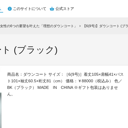
このサイトについて
公式ストア
女性の6つの要望を叶えた「理想のダウンコート」
【6(9号)】ダウンコート (ブ
chevron_right
ト (ブラック)
商品名：ダウンコート サイズ：［6(9号)］着丈105×肩幅41×バス
ト101×袖丈60.5×裄丈81（cm） 価格：￥88000（税込み） 色／
BK（ブラック） MADE IN CHINA ※ギフト包装はありませ
ん。