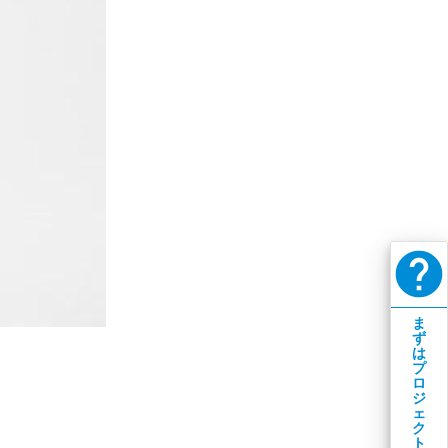
help
ま
ず
は
プ
ロ
ジ
ェ
ク
ト