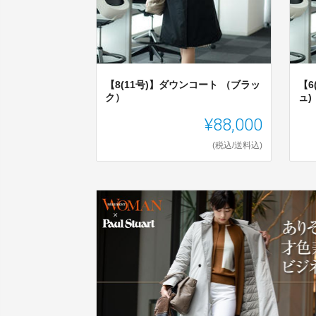
【8(11号)】ダウンコート （ブラッ
【6
ク）
ュ)
¥88,000
(税込/送料込)