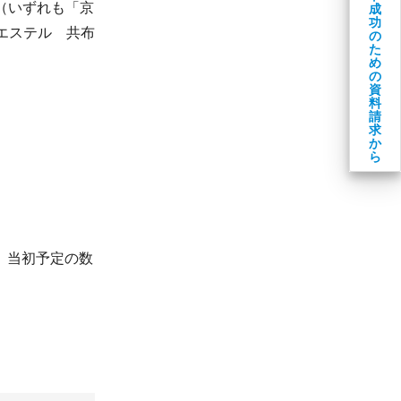
％（いずれも「京
成
功
リエステル 共布
の
た
め
の
資
料
請
求
か
ら
。当初予定の数