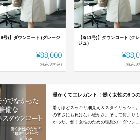
(9号)】ダウンコート (グレージ
【8(11号)】ダウンコート (グ
ジュ）
¥88,000
¥88,
(税込/送料込)
(税込/送
暖かくてエレガント！働く女性の6つ
驚くほどスッキリ細見え＆スタイリッシュ
の寒さにも負けない暖かさ。そして何より
かった、働く女性のための理想の「ダウン
ラボレーションで誕生！ 信頼のブランドと
組んでつくった、誰もが探し求めていた理想