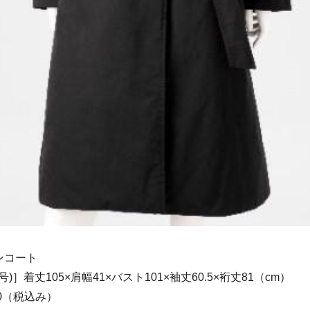
ンコート
号)］着丈105×肩幅41×バスト101×袖丈60.5×裄丈81（cm）
00（税込み）