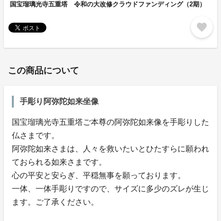
国宝瑠璃光寺五重塔 令和の大改修クラウドファンディング（2期）
favorite
この商品について
手彫り阿弥陀如来坐像
国宝瑠璃光寺五重塔ご本尊の阿弥陀如来像を手彫りした
仏さまです。
阿弥陀如来さまは、人々を救いたいとひたすらに願われ
ておられる如来さまです。
心の平安と安らぎ、平穏無事を願っております。
一体、一体手彫りですので、サイズに多少のズレが生じ
ます。ご了承ください。