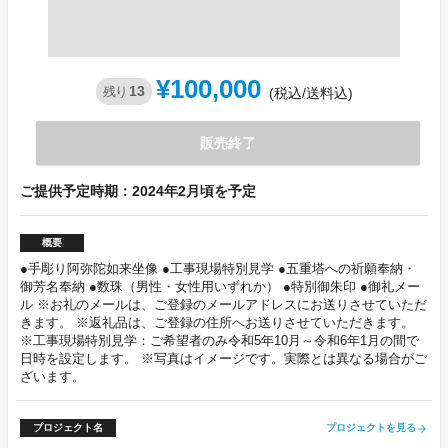
¥100,000
13
残り
(税込/送料込)
販売終了
ご提供予定時期：2024年2月頃を予定
概要
●手彫り阿弥陀如来坐像 ●工事現場特別見学 ●五重塔への祈願奉納・
御芳名奉納 ●数珠（男性・女性用いずれか） ●特別御朱印 ●御礼メー
ル ※お礼のメールは、ご登録のメールアドレスにお送りさせていただ
きます。 ※返礼品は、ご登録の住所へお送りさせていただきます。
※工事現場特別見学：ご希望者のみ令和5年10月～令和6年1月の間で
日時を設定します。 ※写真はイメージです。実際とは異なる場合がご
ざいます。
プロジェクト名
プロジェクトを見る
arrow_forward