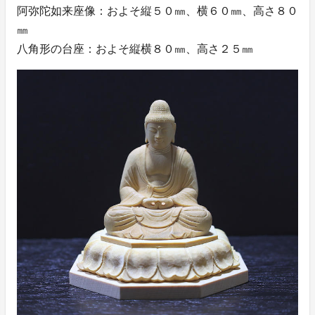
阿弥陀如来座像：およそ縦５０㎜、横６０㎜、高さ８０
㎜
八角形の台座：およそ縦横８０㎜、高さ２５㎜