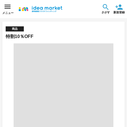
さがす
新規登録
メニュー
商品
特割10％OFF