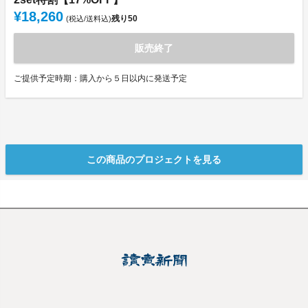
¥18,260
残り
50
(税込/送料込)
販売終了
ご提供予定時期：購入から５日以内に発送予定
この商品のプロジェクトを見る