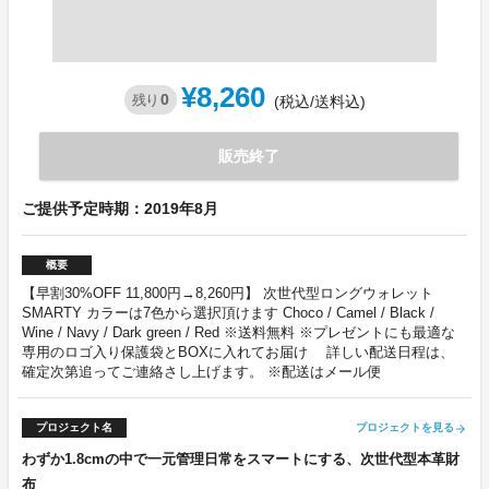
¥8,260
0
残り
(税込/送料込)
販売終了
ご提供予定時期：2019年8月
概要
【早割30%OFF 11,800円→8,260円】 次世代型ロングウォレット
SMARTY カラーは7色から選択頂けます Choco / Camel / Black /
Wine / Navy / Dark green / Red ※送料無料 ※プレゼントにも最適な
専用のロゴ入り保護袋とBOXに入れてお届け 詳しい配送日程は、
確定次第追ってご連絡さし上げます。 ※配送はメール便
プロジェクト名
プロジェクトを見る
arrow_forward
わずか1.8cmの中で一元管理日常をスマートにする、次世代型本革財
布