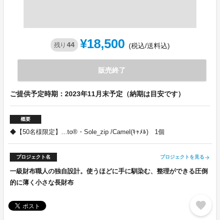
¥18,500
44
残り
(税込/送料込)
販売終了
ご提供予定時期：2023年11月末予定（納期は目安です）
概要
◆【50名様限定】...to®・Sole_zip /Camel(ｷｬﾒﾙ) 1個
プロジェクト名
プロジェクトを見る
arrow_forward
一級財布職人の独自設計。使うほどに手に馴染む、整理ができる圧倒
的に薄く小さな長財布
favorite