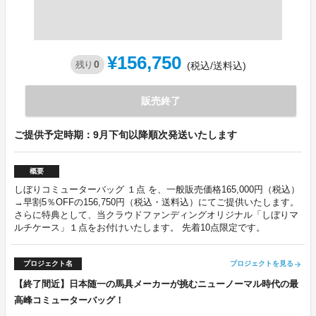
¥156,750
0
残り
(税込/送料込)
販売終了
ご提供予定時期：9月下旬以降順次発送いたします
概要
しぼりコミューターバッグ １点 を、一般販売価格165,000円（税込）
→早割5％OFFの156,750円（税込・送料込）にてご提供いたします。
さらに特典として、当クラウドファンディングオリジナル「しぼりマ
ルチケース」１点をお付けいたします。 先着10点限定です。
プロジェクト名
プロジェクトを見る
arrow_forward
【終了間近】日本随一の馬具メーカーが挑むニューノーマル時代の最
高峰コミューターバッグ！