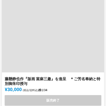
藤懸静也作『版画 當麻三趣』を進呈 ＊ご芳名奉納と特
別御朱印授与
¥30,000
残り
34
(税込/送料込)
販売終了