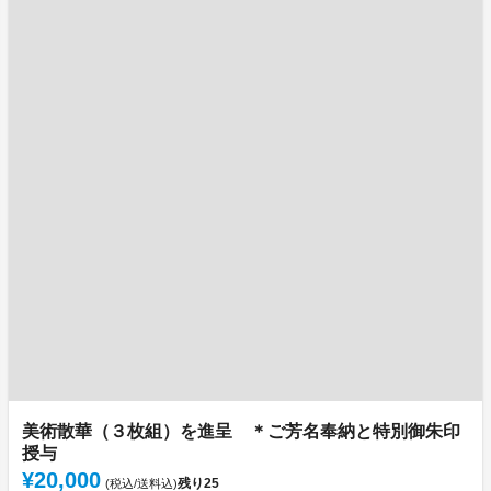
美術散華（３枚組）を進呈 ＊ご芳名奉納と特別御朱印
授与
¥20,000
残り
25
(税込/送料込)