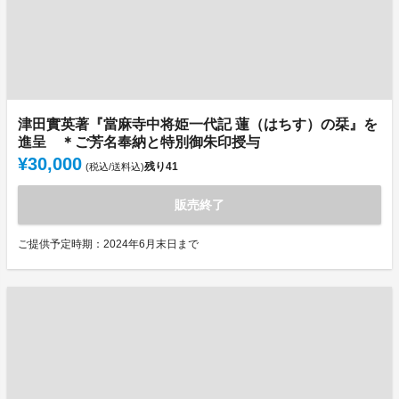
津田實英著『當麻寺中将姫一代記 蓮（はちす）の栞』を
進呈 ＊ご芳名奉納と特別御朱印授与
¥30,000
残り
41
(税込/送料込)
販売終了
ご提供予定時期：2024年6月末日まで