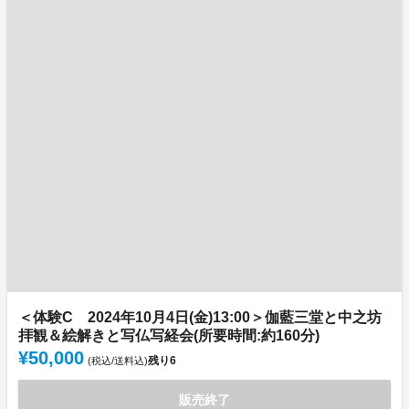
＜体験C 2024年10月4日(金)13:00＞伽藍三堂と中之坊
拝観＆絵解きと写仏写経会(所要時間:約160分)
¥50,000
残り
6
(税込/送料込)
販売終了