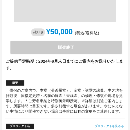
¥50,000
6
残り
(税込/送料込)
販売終了
ご提供予定時期：2024年6月末日までにご案内をお送りいたしま
す。
概要
僧侶のご案内で、本堂（曼荼羅堂）、金堂・講堂の諸尊、中之坊を
拝観後、国指定史跡・名勝の庭園「香藕園」の修理・修復の現場を見
学します。＊ご芳名奉納と特別御朱印授与。※詳細は別途ご案内しま
す。所要時間は目安です。多少前後する場合があります。やむをえな
い事情により開催できない場合は事前に日程の変更をご連絡します。
プロジェクト名
プロジェクトを見る
arrow_forward