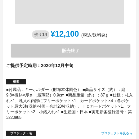
¥12,100
14
残り
(税込/送料込)
販売終了
ご提供予定時期：2020年12月中旬
概要
■付属品：キーホルダー（財布本体同色） ■商品サイズ（約）：縦
9.8×横14×厚さ（最薄部）0.9cm ■商品重量（約）：87ｇ ■仕様：札入
れ×1、札入れ内部にフリーポケット×1、カードポケット×4（各ポケ
ット最大5枚収納×4個＝合計20枚収納）、ＩＣカードポケット×1、フ
リーポケット×2、小銭入れ×1 ■生産国：日本 ■実用新案登録番号：第
3220985
プロジェクト名
プロジェクトを見る
arrow_forward