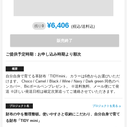
¥6,406
0
残り
(税込/送料込)
販売終了
ご提供予定時期：お申し込み時期より順次
概要
自分自身で育てる革財布「TIDYmini」 カラーは6色からお選びいただ
けます。 Choco / Camel / Black / Wine / Navy / Dark green 同色のペ
ンカバー、Bicボールペンプレゼント。 ※送料無料、メール便にて発
送 ※詳しい発送日程は確定次第追ってご連絡させていただきます。
プロジェクト名
プロジェクトを見る
arrow_forward
財布の中を整理整頓。使いやすさと収納にこだわり、自分自身で育て
る財布「TIDY mini」