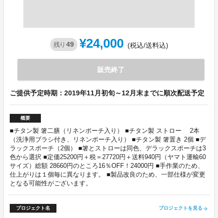
¥24,000
49
残り
(税込/送料込)
販売終了
ご提供予定時期：2019年11月初旬～12月末までに順次配送予定
概要
■チタン製 箸二膳（リネンポーチ入り） ■チタン製 ストロー 2本
（洗浄用ブラシ付き、リネンポーチ入り） ■チタン製 箸置き 2個 ■デ
ラックスポーチ（2個） ■箸とストローは同色、デラックスポーチは3
色から選択 ■定価25200円＋税＝27720円＋送料940円（ヤマト運輸60
サイズ）総額 28660円のところ16％OFF！24000円 ■手作業のため、
仕上がりは１個毎に異なります。 ■製品改良のため、一部仕様が変更
となる可能性がございます。
プロジェクト名
プロジェクトを見る
arrow_forward