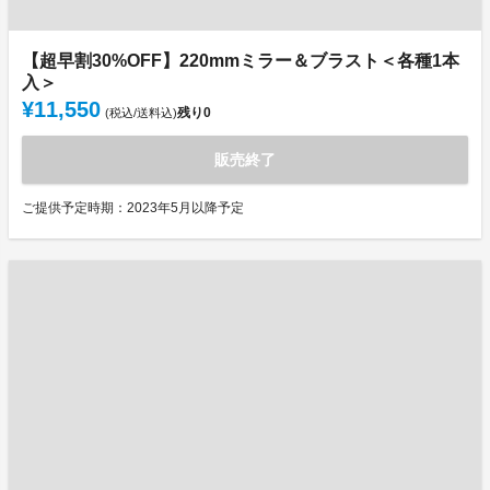
【超早割30%OFF】220mmミラー＆ブラスト＜各種1本
入＞
¥11,550
残り
0
(税込/送料込)
販売終了
ご提供予定時期：2023年5月以降予定