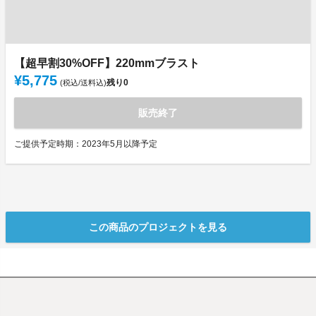
【超早割30%OFF】220mmブラスト
¥5,775
残り
0
(税込/送料込)
販売終了
ご提供予定時期：2023年5月以降予定
この商品のプロジェクトを見る