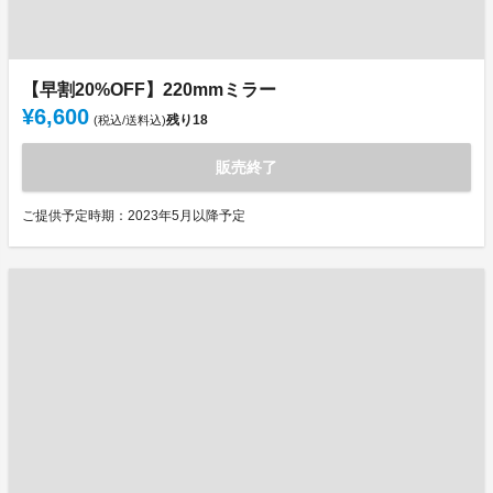
【早割20%OFF】220mmミラー
¥6,600
残り
18
(税込/送料込)
販売終了
ご提供予定時期：2023年5月以降予定