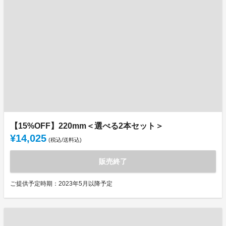
【15%OFF】220mm＜選べる2本セット＞
¥14,025
(税込/送料込)
販売終了
ご提供予定時期：2023年5月以降予定