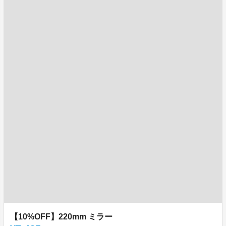
【10%OFF】220mm ミラー