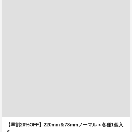
【早割20%OFF】220mm＆78mmノーマル＜各種1個入
＞