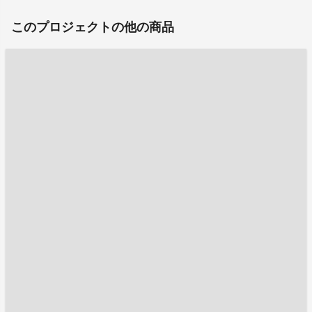
このプロジェクトの他の商品