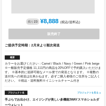
¥8,888
23
残り
(税込/送料込)
販売終了
ご提供予定時期：2月末より順次発送
概要
カラーをお選びください：Camel / Black / Navy / Green / Pink beige
※一般販売予定価格 11,111円の商品を20%OFFで予約購入いただけま
す。 ※基本的に追跡可能なメール便での発送となります。 ※複数の
送付先への発送は出来かねます。必ずご購入者様のご住所をご記入く
ださい。 ※税込・送料無料※イニシャルチャーム付き
プロジェクト名
プロジェクトを見る
arrow_forward
手ぶらでお出かけ、エイジングが美しい多機能3WAYスマホショルダ
ーウォレット