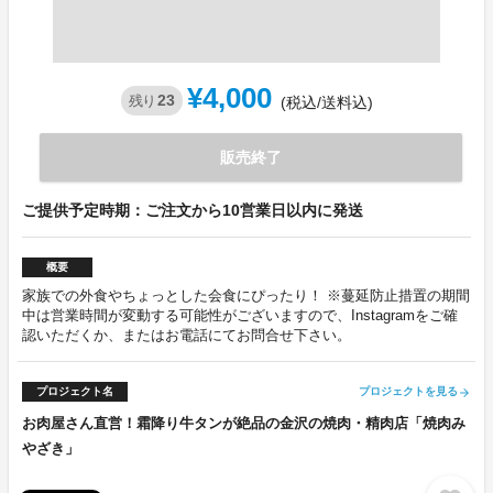
¥4,000
23
残り
(税込/送料込)
販売終了
ご提供予定時期：ご注文から10営業日以内に発送
概要
家族での外食やちょっとした会食にぴったり！ ※蔓延防止措置の期間
中は営業時間が変動する可能性がございますので、Instagramをご確
認いただくか、またはお電話にてお問合せ下さい。
プロジェクト名
プロジェクトを見る
arrow_forward
お肉屋さん直営！霜降り牛タンが絶品の金沢の焼肉・精肉店「焼肉み
やざき」