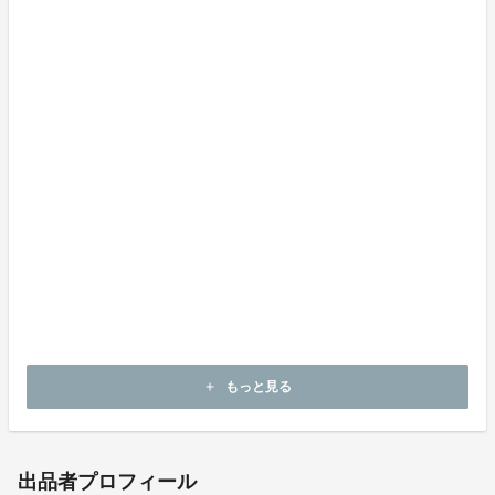
他にも、リュット・アンテグレ栽培（リュット・レゾネ
とビオロジックの中間的概念で、畑で働く人間の健康ま
で踏み込んでいるのが特徴）を実践したり、ドザージュ
にMCR（濃縮ぶどう果汁）を使用したり、他に先んじ
て「ノン・ドゼ」を商品化したりといった、意欲的な試
みに次々と取り組む、現代シャンパーニュのトップラン
ナーのひとりです。
飲酒は20歳になってから。飲酒運転は法律で禁じら
れています。
妊娠中や授乳期の飲酒は、胎児・乳児の発育に悪影響
を与えるおそれがあります。
お酒は適量を。
もっと見る
add
出品者プロフィール