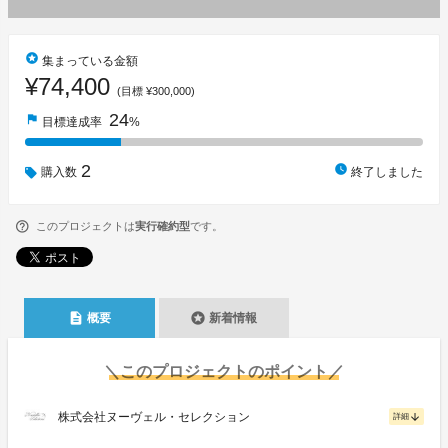
stars
集まっている金額
¥74,400
(目標 ¥300,000)
24
flag
目標達成率
%
2
watch_later
購入数
終了しました
このプロジェクトは
実行確約型
です。
description
stars
概要
新着情報
＼このプロジェクトのポイント／
株式会社ヌーヴェル・セレクション
arrow_downward
詳細