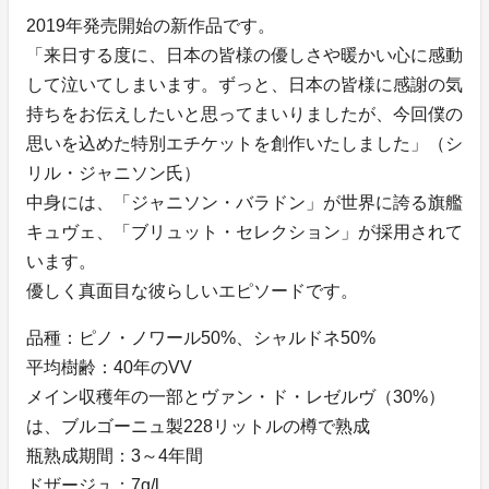
2019年発売開始の新作品です。
「来日する度に、日本の皆様の優しさや暖かい心に感動
して泣いてしまいます。ずっと、日本の皆様に感謝の気
持ちをお伝えしたいと思ってまいりましたが、今回僕の
思いを込めた特別エチケットを創作いたしました」（シ
リル・ジャニソン氏）
中身には、「ジャニソン・バラドン」が世界に誇る旗艦
キュヴェ、「ブリュット・セレクション」が採用されて
います。
優しく真面目な彼らしいエピソードです。
品種：ピノ・ノワール50%、シャルドネ50%
平均樹齢：40年のVV
メイン収穫年の一部とヴァン・ド・レゼルヴ（30%）
は、ブルゴーニュ製228リットルの樽で熟成
瓶熟成期間：3～4年間
ドザージュ：7g/l