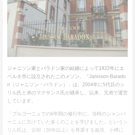
ジャニソン家とバラドン家の結婚によって1922年にエ
ペルネ市に設立されたこのメゾン、「Janisson-Barado
n（ジャニソン・バラドン）」は、2004年に5代目のシ
リル氏と弟のマクサンス氏が継承し、以来、兄弟で運営
しています。
「ブルゴーニュでの6年間の修行中に、当時のシャンパ
ーニュに欠けていた多くのことを学びました」というシ
リル氏は、古樹（30年以上）を尊重する栽培、小樽に