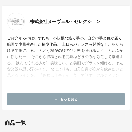
株式会社ヌーヴェル・セレクション
ご紹介するのはいずれも、小規模な造り手が、自分の手と目が届く
範囲で少量生産した希少作品。 土日もバカンスも関係なく、朝から
晩まで畑に出る。 ぶどう樹がのびのびと根を張れるよう、ふかふか
に耕した土。 そこから収穫される完熟ぶどうのみを厳選して醸造す
る。 飲んでくれる人が「美味しい」と笑顔でグラスを傾ける、そん
な光景を思い浮かべて。 なによりも、自分自身が心から飲みたいと
思えるワインを。 「趣味は仕事」そう笑って話す、アルティザン
（職人）たちの物語がここに。
ホームページ：
https://www.nouvellesselections.com/
もっと見る
add
お問い合わせ：
info@nouvellesselections.com
商品一覧