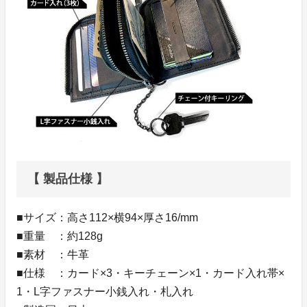
【 製品仕様 】
■サイズ：高さ112×横94×厚さ16/mm
■重量 ：約128g
■素材 ：牛革
■仕様 ：カード×3・キーチェーン×1・カード入れ帯×
1・L字ファスナー小銭入れ・札入れ