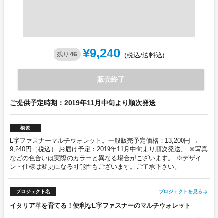
¥9,240
46
残り
(税込/送料込)
販売終了
ご提供予定時期：2019年11月中旬より順次発送
概要
L字ファスナーマルチウォレット。一般販売予定価格：13,200円 →
9,240円（税込） お届け予定：2019年11月中旬より順次発送。 ※写真
などの色合いは実際のカラーと異なる場合がございます。 ※デザイ
ン・仕様は変更になる可能性もございます。ご了承下さい。
プロジェクト名
プロジェクトを見る
arrow_forward
イタリア革を育てる！便利なL字ファスナーのマルチウォレット