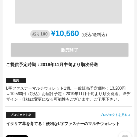
¥10,560
100
残り
(税込/送料込)
販売終了
ご提供予定時期：2019年11月中旬より順次発送
概要
L字ファスナーマルチウォレット1個。一般販売予定価格：13,200円
→10,560円（税込）お届け予定：2019年11月中旬より順次発送。※デ
ザイン・仕様は変更になる可能性もございます。ご了承下さい。
プロジェクト名
プロジェクトを見る
arrow_forward
イタリア革を育てる！便利なL字ファスナーのマルチウォレット