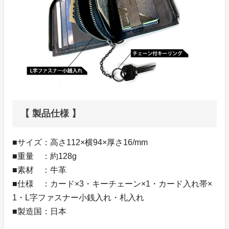
【 製品仕様 】
■サイズ：高さ112×横94×厚さ16/mm
■重量 ：約128g
■素材 ：牛革
■仕様 ：カード×3・キーチェーン×1・カード入れ帯×
1・L字ファスナー小銭入れ・札入れ
■製造国：日本