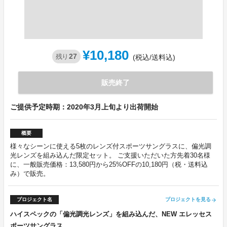
¥10,180
27
残り
(税込/送料込)
販売終了
ご提供予定時期：2020年3月上旬より出荷開始
概要
様々なシーンに使える5枚のレンズ付スポーツサングラスに、偏光調
光レンズを組み込んだ限定セット。 ご支援いただいた方先着30名様
に、一般販売価格：13,580円から25%OFFの10,180円（税・送料込
み）で販売。
プロジェクト名
プロジェクトを見る
arrow_forward
ハイスペックの「偏光調光レンズ」を組み込んだ、NEW エレッセス
ポーツサングラス