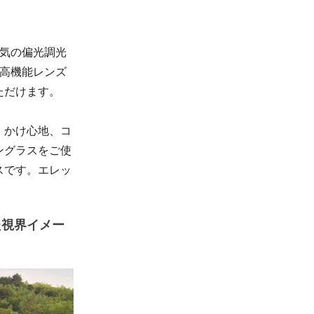
人気の偏光調光
て高機能レンズ
ただけます。
、かけ心地、コ
ングラスをご使
スです。エレッ
。
た視界イメー