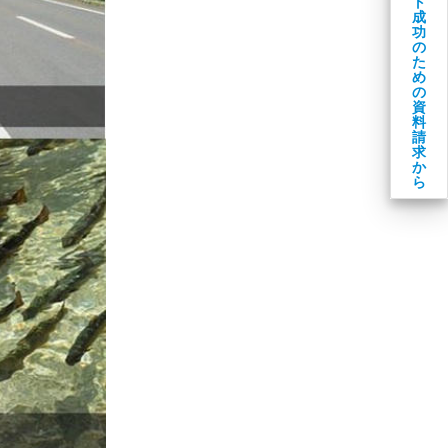
ト
成
功
の
た
め
の
資
料
請
求
か
ら