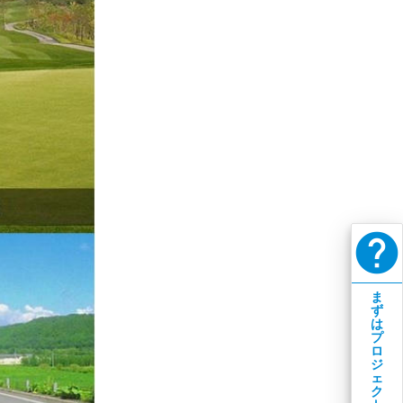
help
ま
ず
は
プ
ロ
ジ
ェ
ク