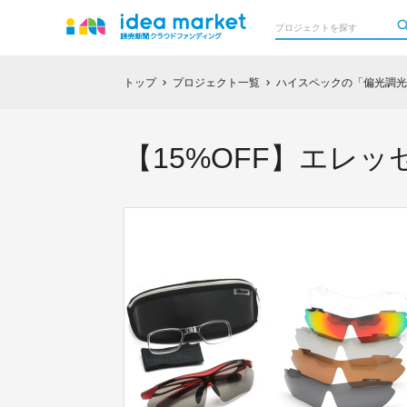
トップ
プロジェクト一覧
ハイスペックの「偏光調光
chevron_right
chevron_right
【15%OFF】エレ