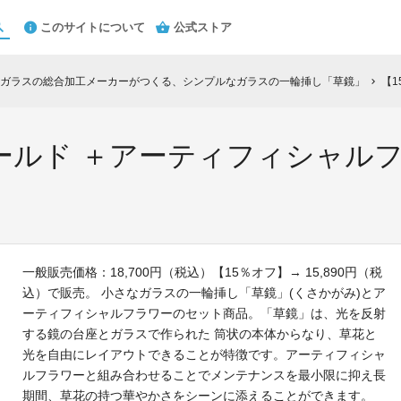
このサイトについて
公式ストア
ガラスの総合加工メーカーがつくる、シンプルなガラスの一輪挿し「草鏡」
【1
chevron_right
ールド ＋アーティフィシャル
一般販売価格：18,700円（税込）【15％オフ】→ 15,890円（税
込）で販売。 小さなガラスの一輪挿し「草鏡」(くさかがみ)とア
ーティフィシャルフラワーのセット商品。「草鏡」は、光を反射
する鏡の台座とガラスで作られた 筒状の本体からなり、草花と
光を自由にレイアウトできることが特徴です。アーティフィシャ
ルフラワーと組み合わせることでメンテナンスを最小限に抑え長
期間、草花の持つ華やかさをシーンに添えることができます。