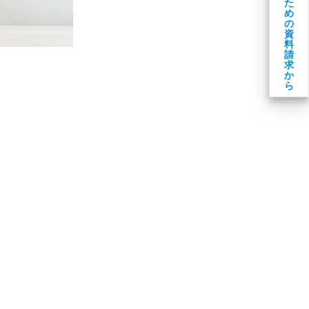
た
め
の
資
料
請
求
か
ら