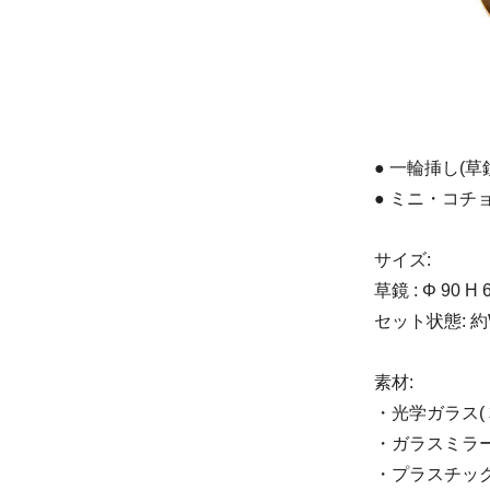
● 一輪挿し(草鏡
● ミニ・コチ
サイズ:
草鏡 : Φ 90 H 
セット状態: 約W 2
素材:
・光学ガラス( 
・ガラスミラー(
・プラスチック