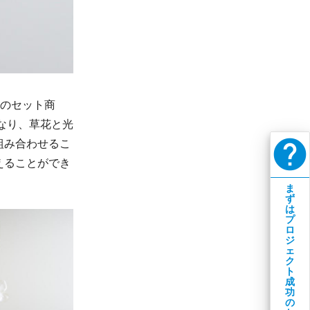
ーのセット商
なり、草花と光
help
組み合わせるこ
えることができ
ま
ず
は
プ
ロ
ジ
ェ
ク
ト
成
功
の