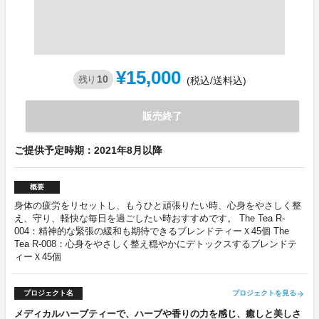
¥15,000
10
残り
(税込/送料込)
販売終了
ご提供予定時期：2021年8月以降
概要
身体の疲労をリセットし、もうひと頑張りたい時、心身をやさしく整
え、守り、軽快な毎日を過ごしたい時おすすめです。 The Tea R-
004：精神的な緊張の緩和も期待できるブレンドティーＸ45個 The
Tea R-008：心身をやさしく整え穏やかにデトックスするブレンドテ
ィーＸ45個
プロジェクト名
プロジェクトを見る
arrow_forward
メディカルハーブティーで、ハーブや香りの力を感じ、癒しと美しさ