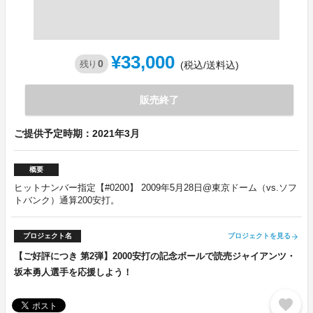
¥33,000
0
残り
(税込/送料込)
販売終了
ご提供予定時期：2021年3月
概要
ヒットナンバー指定【#0200】 2009年5月28日@東京ドーム（vs.ソフ
トバンク）通算200安打。
プロジェクト名
プロジェクトを見る
arrow_forward
【ご好評につき 第2弾】2000安打の記念ボールで読売ジャイアンツ・
坂本勇人選手を応援しよう！
favorite