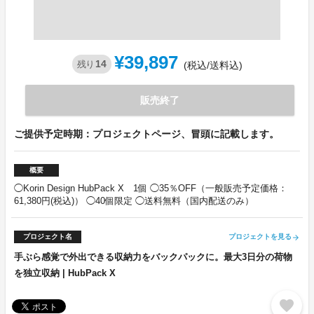
¥39,897
14
残り
(税込/送料込)
販売終了
ご提供予定時期：プロジェクトページ、冒頭に記載します。
概要
◯Korin Design HubPack X 1個 ◯35％OFF（一般販売予定価格：
61,380円(税込)） ◯40個限定 ◯送料無料（国内配送のみ）
プロジェクト名
プロジェクトを見る
arrow_forward
手ぶら感覚で外出できる収納力をバックパックに。最大3日分の荷物
を独立収納 | HubPack X
favorite