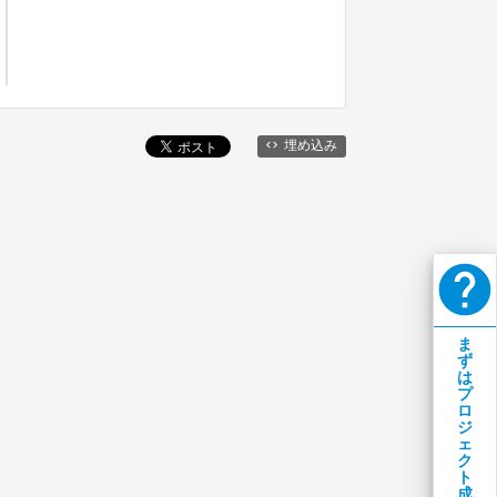
埋め込み
help
ま
ず
は
プ
ロ
ジ
ェ
ク
ト
成