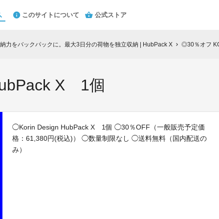
このサイトについて
公式ストア
力をバックパックに。最大3日分の荷物を独立収納 | HubPack X
◎30％オフ KO
chevron_right
ubPack X 1個
◯Korin Design HubPack X 1個 ◯30％OFF（一般販売予定価
格：61,380円(税込)） ◯数量制限なし ◯送料無料（国内配送の
み）