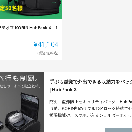
3％オフ KORIN HubPack X 1
¥41,104
(税込/送料込)
手ぶら感覚で外出できる収納力をバッ
| HubPack X
防刃・盗難防止セキュリティバッグ「HubPa
収納。KORIN初のダブルTSAロック搭載で
拡張機能や、スマホが入るショルダーポケ
広めたい。