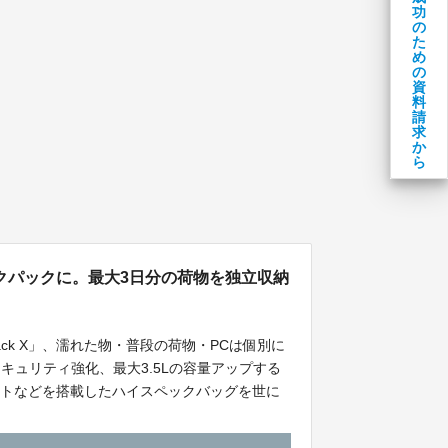
功
の
た
め
の
資
料
請
求
か
ら
クパックに。最大3日分の荷物を独立収納
ck X」、濡れた物・普段の荷物・PCは個別に
セキュリティ強化、最大3.5Lの容量アップする
ットなどを搭載したハイスペックバッグを世に