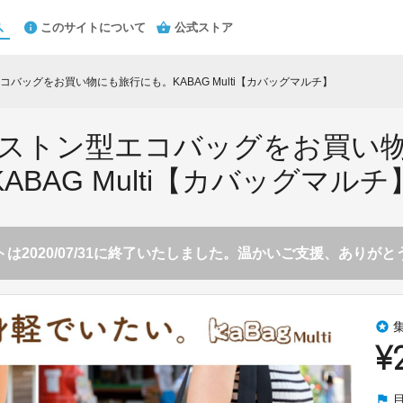
このサイトについて
公式ストア
バッグをお買い物にも旅行にも。KABAG Multi【カバッグマルチ】
ストン型エコバッグをお買い
KABAG Multi【カバッグマルチ
は2020/07/31に終了いたしました。温かいご支援、ありが
stars
¥
flag