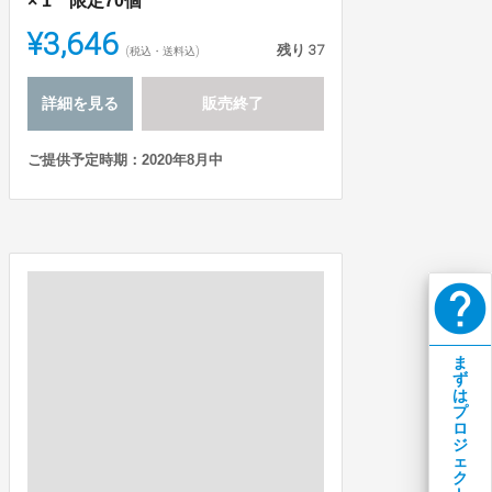
× 1 限定70個
¥3,646
残り
37
(税込・送料込)
詳細を見る
販売終了
ご提供予定時期：2020年8月中
help
ま
ず
は
プ
ロ
ジ
ェ
ク