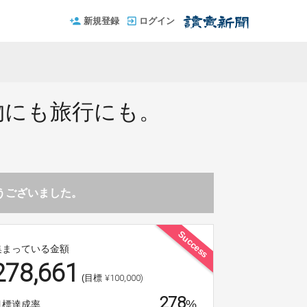
新規登録
ログイン
物にも旅行にも。
】
とうございました。
Success
集まっている金額
278,661
¥100,000)
(目標
278
%
目標達成率