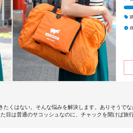
local_offer
watch_later
きたくはない。そんな悩みを解決します。ありそうでな
は見た目は普通のサコッシュなのに、チャックを開けば旅