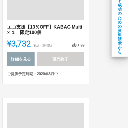
ト
成
功
の
た
め
の
エコ支援【13％OFF】KABAG Multi
資
× １ 限定100個
料
請
¥3,732
求
残り
99
(税込・送料込)
か
ら
詳細を見る
販売終了
ご提供予定時期：2020年8月中