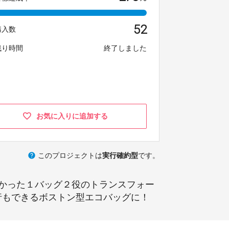
52
購入数
残り時間
終了しました
お気に入りに追加する
help
このプロジェクトは
実行確約型
です。
かった１バッグ２役のトランスフォー
行もできるボストン型エコバッグに！