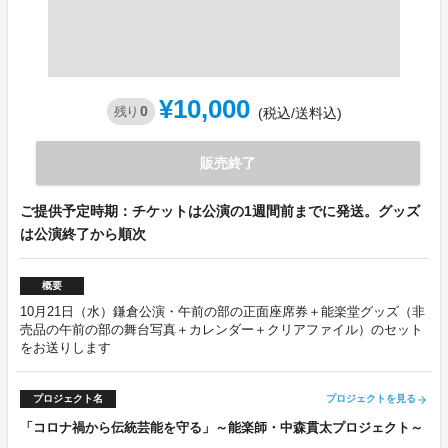
¥10,000
0
残り
(税込/送料込)
販売終了
ご提供予定時期：チケットは公演の1週間前までに発送。グッズ
は公演終了から順次
概要
10月21日（水）鎌倉公演・午前の部の正面座席券＋能楽堂グッズ（非
売品の午前の部の舞台写真＋カレンダー＋クリアファイル）のセット
をお送りします
プロジェクト名
プロジェクトを見る
arrow_forward
「コロナ禍から伝統芸能を守る」～能楽師・中森貫太プロジェクト～