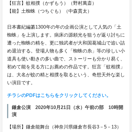
【狂言】蚊相撲（かずもう）（野村萬斎）
【能】土蜘蛛（つちぐも）（中森貫太）
日本書紀編纂1300年の年の企画公演として人気の「土
蜘蛛」を上演します。病床の源頼光を狙うが返り討ちに
遭った蜘蛛の精を、更に独武者が大和国葛城山で追い詰
め退治する。登場人物も多く「蜘蛛の糸」等の珍しい小
道具も使い動きの多い曲で、ストーリーも分かり易く、
初めて能を見る方にお薦めの作品です。狂言「蚊相撲」
は、大名が蚊の精と相撲を取るという、奇想天外な楽し
い演目です。
チラシのPDFはこちらをクリックしてください。
鎌倉公演 2020年10月21日（水）午前の部 10時開
演
【場所】鎌倉能舞台（神奈川県鎌倉市長谷3－5－13）