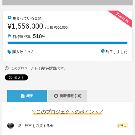
Success
stars
集まっている金額
¥1,556,000
(目標 ¥300,000)
518
flag
目標達成率
%
157
watch_later
購入数
終了しました
このプロジェクトは
実行確約型
です。
description
stars
概要
新着情報 (10)
＼このプロジェクトのポイント／
能・狂言を応援する会
arrow_downward
詳細