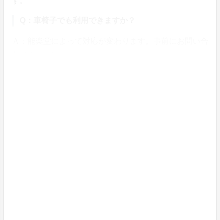
す。
Q：車椅子でも利用できますか？
Ａ：能楽堂によって対応が変わります。事前にお問い合
わせください。
Q：「字幕e能」はどの公演が対象ですか？
Ａ：東京、鎌倉、横浜の３会場とも、字幕付き公演で
す。
その他のお問い合わせは「鎌倉能舞台」（平日10時～1
7時）へお願いします。
電話：0467-22-5557
メール：webmaster@nohbutai.com
舞台の灯りを消さないために