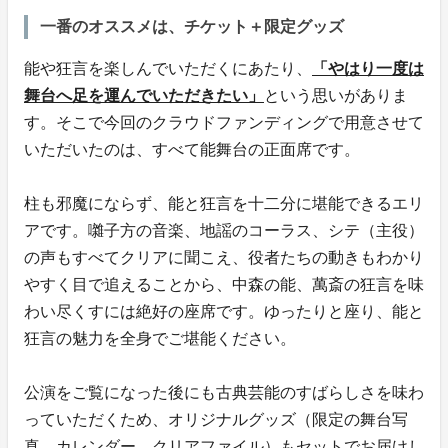
一番のオススメは、チケット＋限定グッズ
能や狂言を楽しんでいただくにあたり、
「やはり一度は
舞台へ足を運んでいただきたい」
という思いがありま
す。そこで今回のクラウドファンディングで用意させて
いただいたのは、すべて能舞台の正面席です。
柱も邪魔にならず、能と狂言を十二分に堪能できるエリ
アです。囃子方の音楽、地謡のコーラス、シテ（主役）
の声もすべてクリアに聞こえ、役者たちの動きもわかり
やすく目で追えることから、中森の能、萬斎の狂言を味
わい尽くすには絶好の座席です。ゆったりと座り、能と
狂言の魅力を全身でご堪能ください。
公演をご覧になった後にも古典芸能のすばらしさを味わ
っていただくため、オリジナルグッズ（限定の舞台写
真、カレンダー、クリアファイル）もセットでお届けし