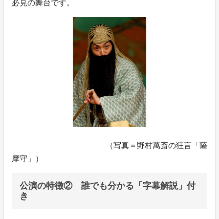
必見の舞台です。
（写真＝野村萬斎の狂言「薩
摩守」）
公演の特徴② 誰でも分かる「字幕解説」付
き