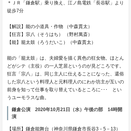
＊ＪＲ「鎌倉駅」乗り換え、江ノ島電鉄「長谷駅」より
徒歩7分
【解説】能の小道具・作物 （中森貫太）
【狂言】宗八（そうはち） （野村萬斎）
【能】籠太鼓（ろうだいこ）（中森貫太）
能の「籠太鼓」は、夫婦愛を描く異色の狂女物。ほとん
どがシテ（主役）の一人芝居というのが見どころです。
狂言「宗八」は、同じ主人に仕えることになった、還俗
した宗八という料理人と元料理人のにわか坊主が互いの
前身を知って仕事を取り替えているところに･･･ とい
うユーモラスな曲。
鎌倉公演 2020年10月21日（水）午後の部 14時開
演
【場所】鎌倉能舞台（神奈川県鎌倉市長谷3－5－13）