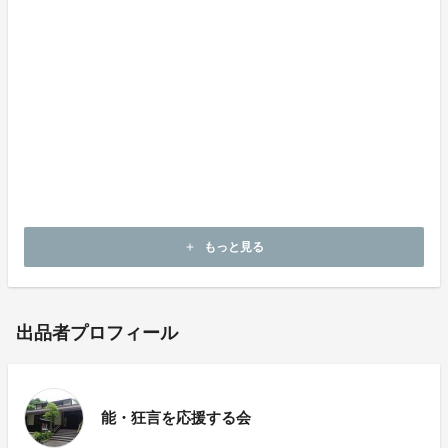
主宰の観世流能楽師・中森貫太からのコメント
新型コロナウイルス感染症対策で客席を半分しか使え
ず、採算性の悪化で公演を中止･延期する催しが増え続
けています。公演にかかる費用を今回のクラウドファン
ディングでまかなうことにより、1回でも多くの公演を
開催したいと思っております。
どうかこれからも、日本の誇る伝統芸能「能楽」を応援
して頂きますことを心よりお願い申し上げます。
もっと見る
add
出品者プロフィール
能・狂言を応援する会