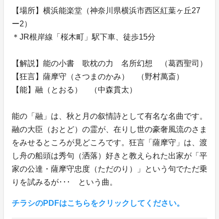
【場所】横浜能楽堂（神奈川県横浜市西区紅葉ヶ丘27
ー2）
＊JR根岸線「桜木町」駅下車、徒歩15分
【解説】能の小書 歌枕の力 名所幻想 （葛西聖司）
【狂言】薩摩守（さつまのかみ） （野村萬斎）
【能】融（とおる） （中森貫太）
能の「融」は、秋と月の叙情詩として有名な名曲です。
融の大臣（おとど）の霊が、在りし世の豪奢風流のさま
をみせるところが見どころです。狂言「薩摩守」は、渡
し舟の船頭は秀句（洒落）好きと教えられた出家が「平
家の公達・薩摩守忠度（ただのり）」という句でただ乗
りを試みるが･･･ という曲。
チラシのPDFはこちらをクリックしてください。