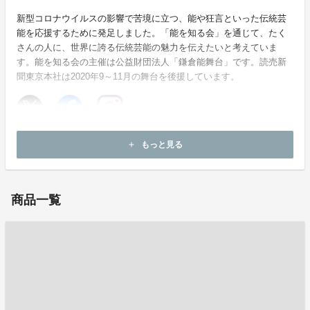
新型コロナウイルスの影響で苦境に立つ、能や狂言といった伝統芸
能を応援するために発足しました。「能を知る会」を通じて、たく
さんの人に、世界に誇る伝統芸能の魅力を伝えたいと考えていま
す。能を知る会の主催は公益財団法人「鎌倉能舞台」です。読売新
聞東京本社は2020年9～11月の舞台を後援しています。
ホームページ：
https://www.nohbutai.com/
もっと見る
add
お問い合わせ：
webmaster@nohbutai.com
商品一覧