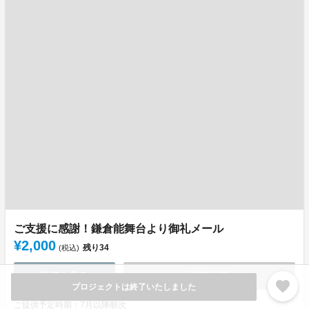
ご支援に感謝！鎌倉能舞台より御礼メール
¥2,000
残り
34
(税込)
詳細を見る
販売終了
favorite
プロジェクトは終了いたしました
ご提供予定時期：7月以降順次