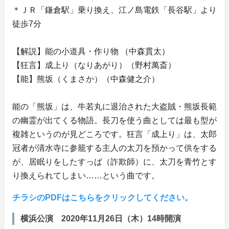
＊ＪＲ「鎌倉駅」乗り換え、江ノ島電鉄「長谷駅」より
徒歩7分
【解説】能の小道具・作り物 （中森貫太）
【狂言】成上り（なりあがり）（野村萬斎）
【能】熊坂（くまさか）（中森健之介）
能の「熊坂」は、牛若丸に退治された大盗賊・熊坂長範
の幽霊が出てくる物語。長刀を使う曲としては最も型が
複雑というのが見どころです。狂言「成上り」は、太郎
冠者が清水寺に参籠する主人の太刀を預かって供をする
が、居眠りをしたすっぱ（詐欺師）に、太刀を青竹とす
り換えられてしまい……という曲です。
チラシのPDFはこちらをクリックしてください。
横浜公演 2020年11月26日（木）14時開演