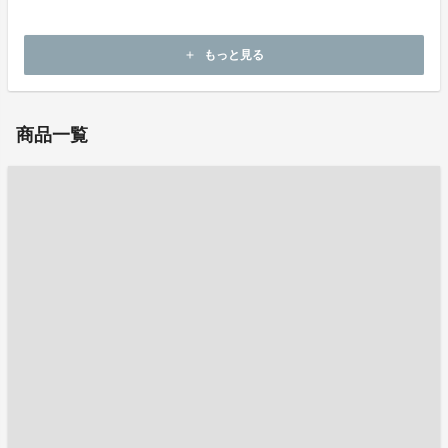
ホームページ：
https://www.kokubu.co.jp/
もっと見る
add
お問い合わせ：
mirai_tsubo@kpost.kokubu.co.jp
商品一覧