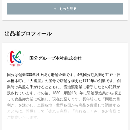
お酒は適量を。
もっと見る
add
出品者プロフィール
国分グループ本社株式会社
国分は創業300年以上続く老舗企業です。4代國分勘兵衛が江戸・日
本橋本町に「大國屋」の屋号で店舗を構えた1712年の創業です。創
業時は呉服を手がけるとともに、醤油醸造業に着手したとの記録が
残されています。その後、1880（明治13）年に醤油醸造業から撤退
して食品卸売業に転換し、現在に至ります。長年培った「問屋の目
利き」を活かし、全国各地・世界各国から商品を厳選して調達する
とともに、問屋として「売れる商品」「売れるしくみ」をお客様に
ご提案いたします。