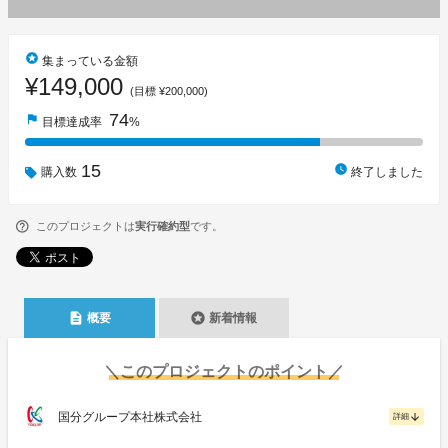
stars
集まっている金額
¥149,000
(目標 ¥200,000)
74
flag
目標達成率
%
15
watch_later
購入数
終了しました
このプロジェクトは
実行確約型
です。
description
stars
概要
新着情報
＼このプロジェクトのポイント／
国分グループ本社株式会社
arrow_downward
詳細