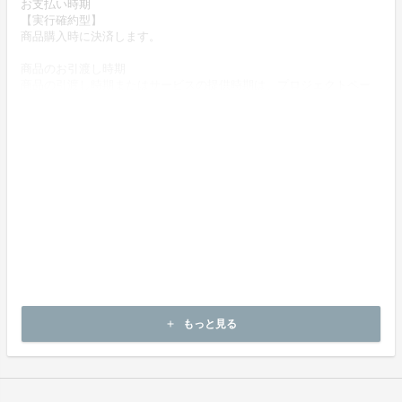
お支払い時期
【実行確約型】
商品購入時に決済します。
商品のお引渡し時期
商品の引渡し時期またはサービスの提供時期は、プロジェクトペー
ジの記載をご確認ください。
キャンセルの可否と条件
【実行確約型】
キャンセルはできません。
決済完了後の返金は一切できません。
【酒類販売管理者標識】
販売場の名称および所在地：国分グループ本社株式会社
東京都中央区日本橋1-1-1
酒類販売管理者の氏名：山田康浩
酒類販売管理研修受講年月日：平成30年3月7日
次回研修の受講期限：令和3年3月6日
もっと見る
add
研修実施団体名：一般社団法人 日本ボランタリーチェーン協会