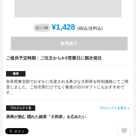
¥1,428
26
残り
(税込/送料込)
販売終了
ご提供予定時期：ご注文から4-5営業日に順次発注
概要
奈良県東北部でわずかに生産される希少な大和茶を特別価格にてご用
意しました。ご自宅用だけでなく敬老の日のギフトにもおすすめで
す。
プロジェクト名
プロジェクトを見る
arrow_forward
茶商が挑む 隠れた銘茶「大和茶」を広めたい
favorite