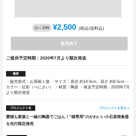
¥2,500
296
残り
(税込/送料込)
販売終了
ご提供予定時期：2020年7月より順次発送
概要
・販売形式：お茶碗１個 ・サイズ：直径 約14.0cm、高さ 約6.5cm ・
カラー：紅彩（べにさい） ・材質：陶器 ・発送予定時期：2020年7月
より順次発送
プロジェクト名
プロジェクトを見る
arrow_forward
愛猫も家族と一緒の陶器でごはん！“猫専用”のかわいい小石原焼食器
を先行限定発売