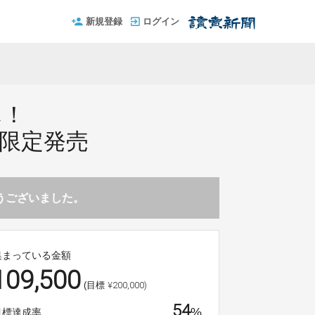
新規登録
ログイン
ん！
行限定発売
とうございました。
集まっている金額
109,500
¥200,000)
(目標
54
%
目標達成率