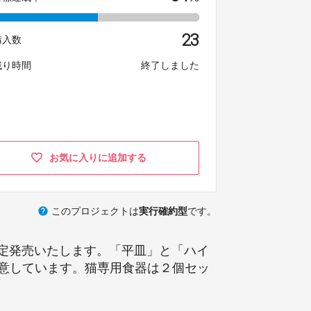
23
購入数
残り時間
終了しました
お気に入りに追加する
help
このプロジェクトは
実行確約型
です。
限定発売いたします。「平皿」と「ハイ
意しています。猫専用食器は２個セッ