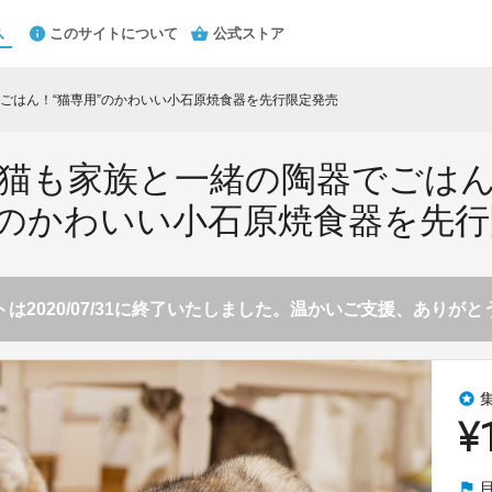
このサイトについて
公式ストア
ごはん！“猫専用”のかわいい小石原焼食器を先行限定発売
猫も家族と一緒の陶器でごは
”のかわいい小石原焼食器を先
は2020/07/31に終了いたしました。温かいご支援、ありが
stars
¥
flag