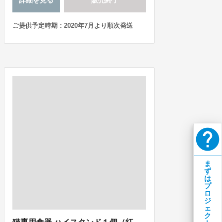
詳細を見る
販売終了
ご提供予定時期：2020年7月より順次発送
help
ま
ず
は
プ
ロ
ジ
ェ
ク