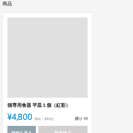
商品
猫専用食器 平皿１個（紅彩）
¥4,800
残り
99
(税込・送料込)