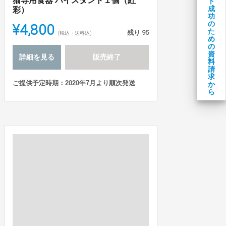
猫専用食器 ハイスタンド１個（紅
ト
成
彩）
功
の
¥4,800
た
残り
95
(税込・送料込)
め
の
資
詳細を見る
販売終了
料
請
求
ご提供予定時期：2020年7月より順次発送
か
ら