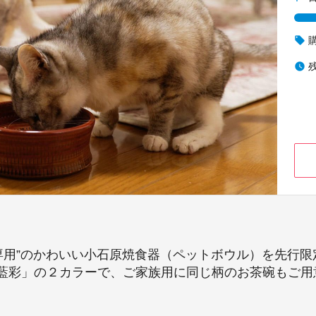
local_offer
watch_later
猫専用”のかわいい小石原焼食器（ペットボウル）を先行
藍彩」の２カラーで、ご家族用に同じ柄のお茶碗もご用