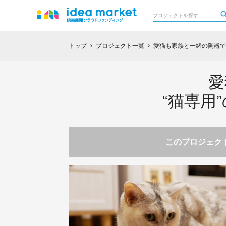
トップ
プロジェクト一覧
愛猫も家族と一緒の陶器で
chevron_right
chevron_right
愛
“猫専用
このプロジェクト