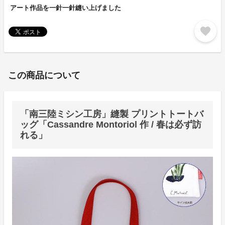
アート作品を一針一針縫い上げました
favorite
この商品について
「南三陸ミシン工房」縫製 プリントトートバ
ッグ「Cassandre Montoriol 作 / 春は必ず訪
れる」