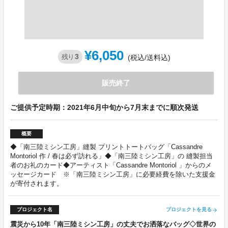
¥6,050
3
残り
(税込/送料込)
販売終了
ご提供予定時期：2021年6月中旬から7月末までに順次発送
概要
◆「南三陸ミシン工房」縫製 プリントトートバッグ「Cassandre
Montoriol 作 / 春は必ず訪れる」◆「南三陸ミシン工房」の 縫製担当
者のお礼のカード◆アーティスト「Cassandre Montoriol 」からのメ
ッセージカード ※「南三陸ミシン工房」に必要経費を除いた支援金
が寄付されます。
プロジェクト名
プロジェクトを見る
arrow_forward
震災から10年「南三陸ミシン工房」の丈夫でお洒落なバッグ◇世界の