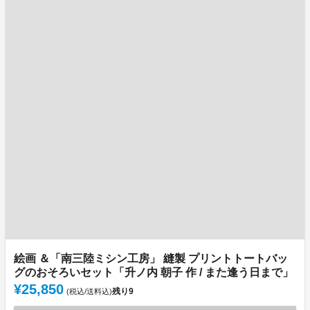
絵画 ＆「南三陸ミシン工房」 縫製 プリントトートバッ
グのおそろいセット「升ノ内 朝子 作 / また逢う日まで」
¥25,850
残り
9
(税込/送料込)