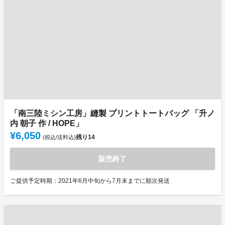
「南三陸ミシン工房」縫製 プリントトートバッグ 「升ノ
内 朝子 作 / HOPE」
¥6,050
残り
14
(税込/送料込)
販売終了
ご提供予定時期：2021年6月中旬から7月末までに順次発送