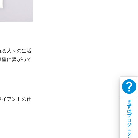
れる人々の生活
希望に繋がって
help
ライアントの仕
ま
ず
は
プ
ロ
ジ
ェ
ク