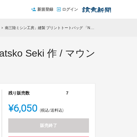
新規登録
ログイン
南三陸ミシン工房」縫製 プリントトートバッグ 「Natsko Seki 作 / マウンテン」
chevron_right
 Seki 作 / マウン
残り販売数
7
¥6,050
(税込/送料込)
販売終了