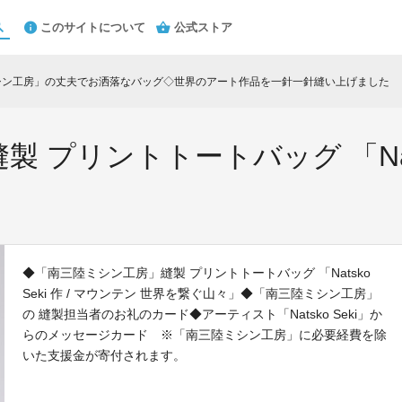
このサイトについて
公式ストア
ミシン工房」の丈夫でお洒落なバッグ◇世界のアート作品を一針一針縫い上げました
プリントトートバッグ 「Natsko
◆「南三陸ミシン工房」縫製 プリントトートバッグ 「Natsko
Seki 作 / マウンテン 世界を繋ぐ山々」◆「南三陸ミシン工房」
の 縫製担当者のお礼のカード◆アーティスト「Natsko Seki」か
らのメッセージカード ※「南三陸ミシン工房」に必要経費を除
いた支援金が寄付されます。