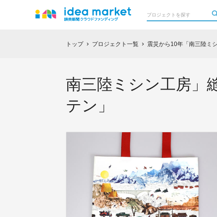
トップ
プロジェクト一覧
震災から10年「南三陸
chevron_right
chevron_right
南三陸ミシン工房」縫製 
テン」