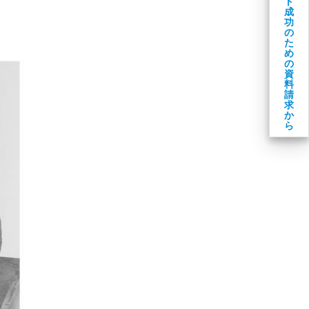
ト
成
功
の
た
め
の
資
料
請
求
か
ら